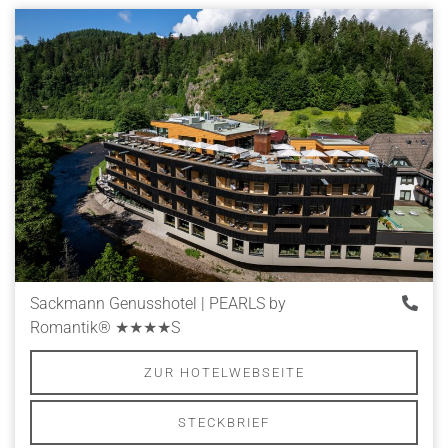
Sackmann Genusshotel | PEARLS by
Romantik®
★★★★S
ZUR HOTELWEBSEITE
STECKBRIEF