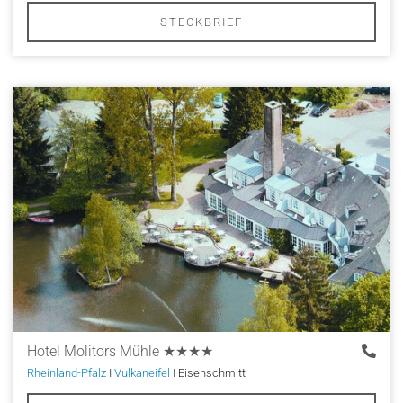
STECKBRIEF
Hotel Molitors Mühle
★★★★
Rheinland-Pfalz
I
Vulkaneifel
I Eisenschmitt