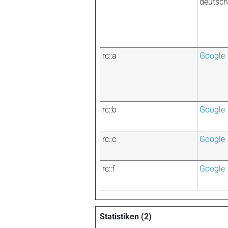
deutsch
rc::a
Google
rc::b
Google
rc::c
Google
rc::f
Google
Statistiken (2)