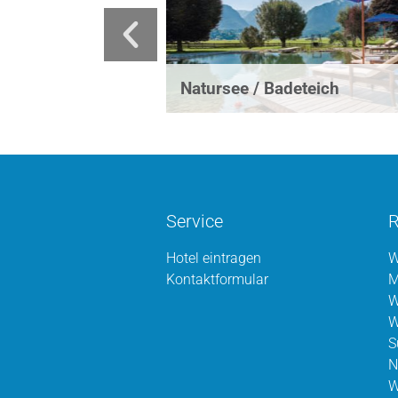
Natursee / Badeteich
Service
R
Hotel eintragen
W
Kontaktformular
M
W
W
S
N
W