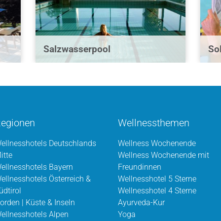
Salzwasserpool
So
egionen
Wellnessthemen
ellnesshotels Deutschlands
Wellness Wochenende
itte
Wellness Wochenende mit
ellnesshotels Bayern
Freundinnen
ellnesshotels Österreich &
Wellnesshotel 5 Sterne
üdtirol
Wellnesshotel 4 Sterne
orden | Küste & Inseln
Ayurveda-Kur
ellnesshotels Alpen
Yoga