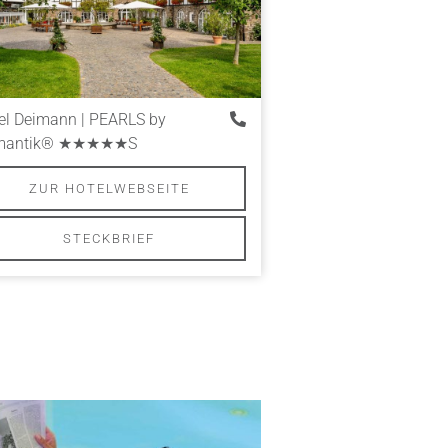
el Deimann | PEARLS by
antik®
★★★★★S
ZUR HOTELWEBSEITE
STECKBRIEF