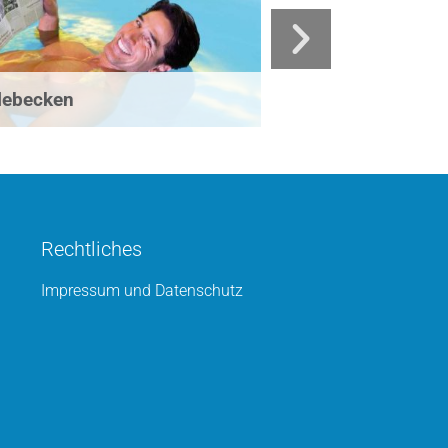
lebecken
Wellnesshotels 
Rechtliches
Impressum und Datenschutz