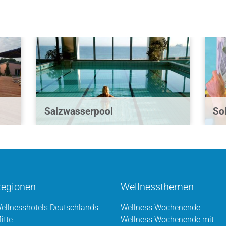
Salzwasserpool
So
egionen
Wellnessthemen
ellnesshotels Deutschlands
Wellness Wochenende
itte
Wellness Wochenende mit