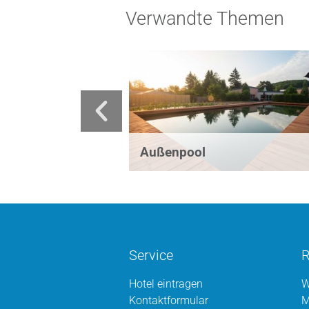
Verwandte Themen
Außenpool
Service
R
Hotel eintragen
W
Kontaktformular
M