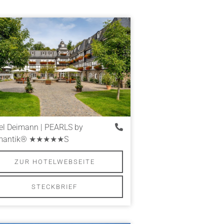
el Deimann | PEARLS by
antik®
★★★★★S
ZUR HOTELWEBSEITE
STECKBRIEF