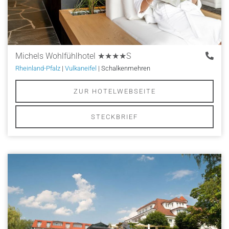
Michels Wohlfühlhotel
★★★★S
Rheinland-Pfalz
|
Vulkaneifel
| Schalkenmehren
ZUR HOTELWEBSEITE
STECKBRIEF