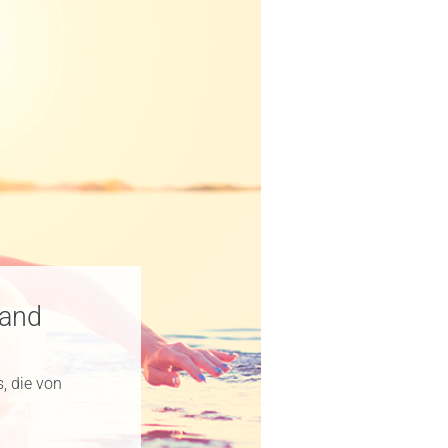
land
, die von